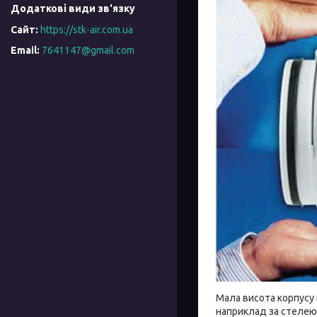
https://stk-air.com.ua
7641147@gmail.com
Мала висота корпусу 
наприклад за стелею