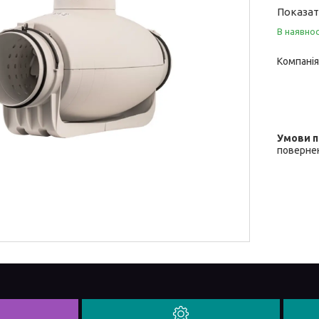
Показат
В наявнос
Компанія
повернен