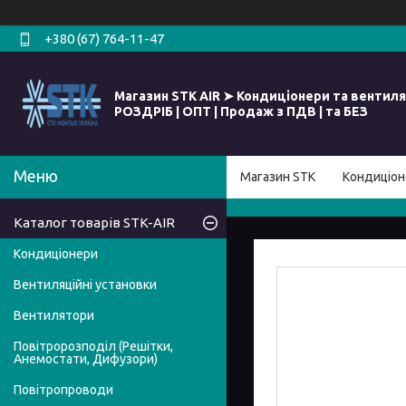
+380 (67) 764-11-47
Магазин STK AIR ➤ Кондиціонери та вентиля
РОЗДРІБ | ОПТ | Продаж з ПДВ | та БЕЗ
Магазин STK
Кондиціон
Каталог товарів STK-AIR
Кондиціонери
Вентиляційні установки
Вентилятори
Повітророзподіл (Решітки,
Анемостати, Дифузори)
Повітропроводи