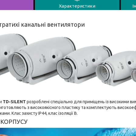
Характеристики
І
тратихі канальні вентилятори
ри
TD-SILENT
розроблені спеціально для приміщень із високими ви
иготовляють з високоякісного пластику та комплектують високое
ми. Клас захисту IP44, клас ізоляції B.
 КОРПУСУ