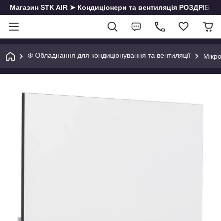
Магазин STK AIR ➤ Кондиціонери та вентиляція РОЗДРІБ | О
❄️ Обладнання для кондиціонування та вентиляції
Мікро