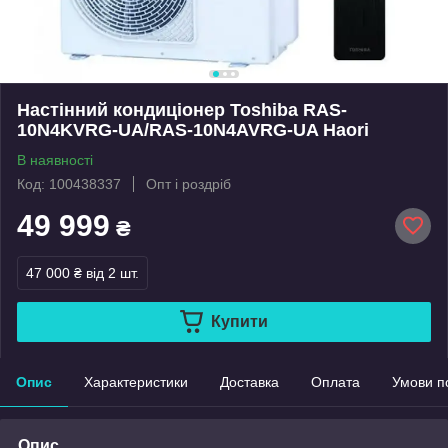
Настінний кондиціонер Toshiba RAS-
10N4KVRG-UA/RAS-10N4AVRG-UA Haori
В наявності
Код: 100438337
Опт і роздріб
49 999
₴
47 000 ₴
від 2 шт.
Купити
Опис
Характеристики
Доставка
Оплата
Умови п
Опис