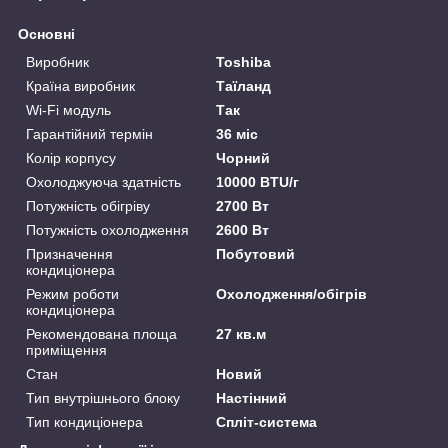
Основні
Виробник
Toshiba
Країна виробник
Таїланд
Wi-Fi модуль
Так
Гарантійний термін
36 міс
Колір корпусу
Чорний
Охолоджуюча здатність
10000 BTU/г
Потужність обігріву
2700 Вт
Потужність охолодження
2600 Вт
Призначення
Побутовий
кондиціонера
Режим роботи
Охолодження/обігрів
кондиціонера
Рекомендована площа
27 кв.м
приміщення
Стан
Новий
Тип внутрішнього блоку
Настінний
Тип кондиціонера
Спліт-система