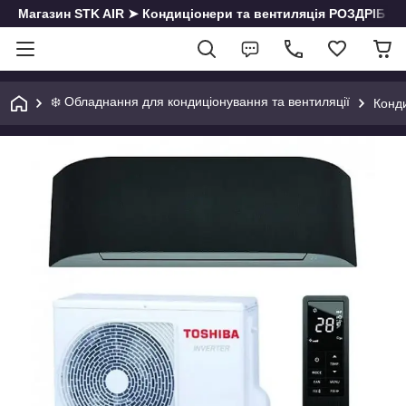
Магазин STK AIR ➤ Кондиціонери та вентиляція РОЗДРІБ | О
❄️ Обладнання для кондиціонування та вентиляції
Конд