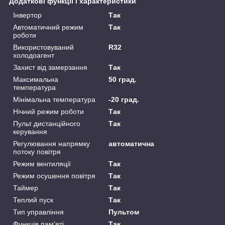
Додаткові функції і характеристики
Інвертор
Так
Автоматичний режим
Так
роботи
Використовуваний
R32
холодоагент
Захист від замерзання
Так
Максимальна
50 град.
температура
Мінімальна температура
-20 град.
Нічний режим роботи
Так
Пульт дистанційного
Так
керування
Регулювання напрямку
автоматична
потоку повітря
Режим вентиляції
Так
Режим осушення повітря
Так
Таймер
Так
Теплий пуск
Так
Тип управління
Пультом
Функція пам'яті
Так