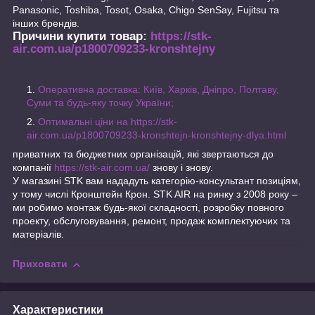
Panasonic, Toshiba, Tosot, Osaka, Chigo SenSay, Fujitsu та
інших брендів.
Причини купити товар:
https://stk-
air.com.ua/p1800709233-kronshtejny
Оперативна доставка: Київ, Харків, Дніпро, Полтаву,
Суми та будь-яку точку України;
Оптимальні ціни на
https://stk-
air.com.ua/p1800709233-kronshtejn-kronshtejny-dlya.html
приватних та бюджетних організацій, які звертаються до
компанії
https://stk-air.com.ua/
знову і знову.
У магазині STK вам нададуть категорію-консультант позиціям,
у тому числі Кронштейн Крон. STK AIR на ринку з 2008 року –
ми робимо монтаж будь-якої складності, розробку повного
проекту, обслуговування, ремонт, продаж комплектуючих та
матеріалів.
Приховати
Характеристики