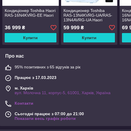
Кондиціонер Toshiba Haori
Кондиционер Toshiba
Конд
RAS-16N4KVRG-EE Haori
RAS-13N4KVRG-UA/RAS-
16N
13N4AVRG-UA Haori
16N
36 999
59 999
69 
₴
₴
Купити
Купити
Про нас
95% позитивних з 65 відгуків за рік
Працює з 17.03.2023
м. Харків
вул. Молочна 11, корпус-5, 61001, Харків, Україна
Контакти
Сьогодні працює з 07:00 до 21:00
Показати весь графік роботи