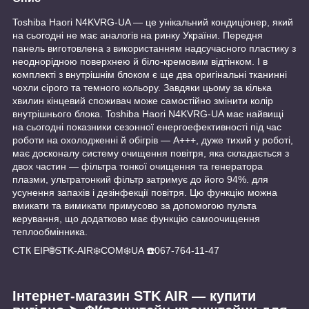
Toshiba Haori N4KVRG-UA — це унікальний кондиціонер, який
на сьогодні не має аналогів на ринку України. Передня
панель виготовлена з використанням надсучасного пластику з
неоднорідною поверхнею й біло-кремовим відтінком. І в
комплекті з внутрішнім блоком є ще два оригінальні тканинні
чохли сірого та темного кольору. Завдяки цьому за кілька
хвилин кінцевий споживач може самостійно змінити колір
внутрішнього блока. Toshiba Haori N4KVRG-UA має найвищі
на сьогодні показники сезонної енергоефективності під час
роботи на охолодженні й обігрів — A+++, дуже тихий у роботі,
має досконалу систему очищення повітря, яка складається з
двох частин — фільтра тонкої очищення та генератора
плазми, ультратонкий фільтр затримує до його 94%. для
усунення запахів і дезінфекції повітря. Цю функцію можна
вмикати та вимикати примусово за допомогою пульта
керування, що додатково має функцію самоочищення
теплообмінника.
СТК ЕІР🌐STK-AIR❄️COM❄️UA ☎️067-764-11-47
Інтернет-магазин STK AIR — купити