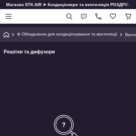
Магазин STK AIR ➤ Кондиціонери та вентиляція РОЗДРІБ | О
❄️ Обладнання для кондиціонування та вентиляції
Вент
Решітки та дифузори