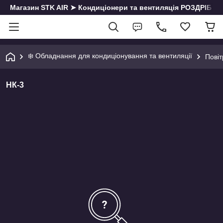
Магазин STK AIR ➤ Кондиціонери та вентиляція РОЗДРІБ | О
❄️ Обладнання для кондиціонування та вентиляції
Повіт
НК-3