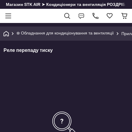
Магазин STK AIR ➤ Кондиціонери та вентиляція РОЗДРІБ | О
❄️ Обладнання для кондиціонування та вентиляції
Прил
Реле перепаду тиску