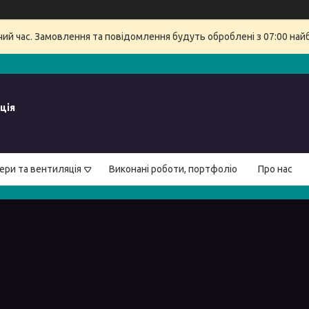
очий час. Замовлення та повідомлення будуть оброблені з 07:00 най
ція
ери та вентиляція
Виконані роботи, портфоліо
Про нас