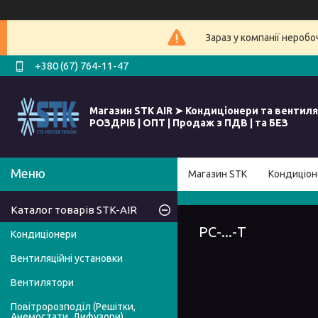
Зараз у компанії нероб
+380 (67) 764-11-47
Магазин STK AIR ➤ Кондиціонери та вентиля
РОЗДРІБ | ОПТ | Продаж з ПДВ | та БЕЗ
Магазин STK
Кондиціон
Каталог товарів STK-AIR
РС-...-Т
Кондиціонери
Вентиляційні установки
Вентилятори
Повітророзподіл (Решітки,
Анемостати, Дифузори)