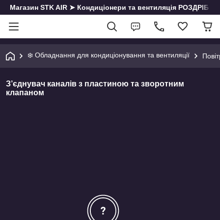
Магазин STK AIR ➤ Кондиціонери та вентиляція РОЗДРІБ | О
❄️ Обладнання для кондиціонування та вентиляції
Пові
З’єднувач каналів з пластиною та зворотним
клапаном