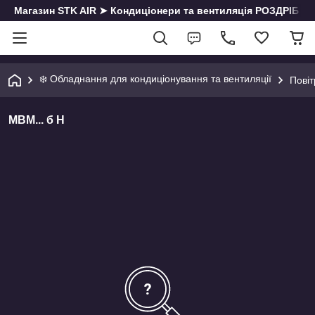
Магазин STK AIR ➤ Кондиціонери та вентиляція РОЗДРІБ | О
❄️ Обладнання для кондиціонування та вентиляції
Повіт
МВМ... б Н