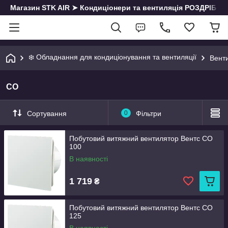
Магазин STK AIR ➤ Кондиціонери та вентиляція РОЗДРІБ | О
❄️ Обладнання для кондиціонування та вентиляції
Вент
СО
Сортування
0
Фільтри
Побутовий витяжний вентилятор Вентс СО
100
В наявності
1 719
₴
Побутовий витяжний вентилятор Вентс СО
125