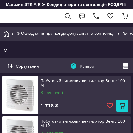
Магазин STK AIR ➤ Кондиціонери та вентиляція РОЗДРІБ | О
❄️ Обладнання для кондиціонування та вентиляції
Вент
М
Сортування
0
Фільтри
Побутовий витяжний вентилятор Вентс 100
М
В наявності
1 718
₴
Побутовий витяжний вентилятор Вентс 100
М 12