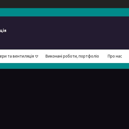
ція
ери та вентиляція
Виконані роботи, портфоліо
Про нас