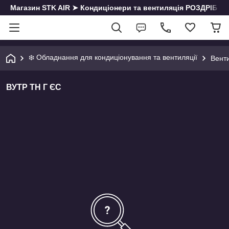
Магазин STK AIR ➤ Кондиціонери та вентиляція РОЗДРІБ | О
❄️ Обладнання для кондиціонування та вентиляції
Венти
ВУТР ТН Г ЄС