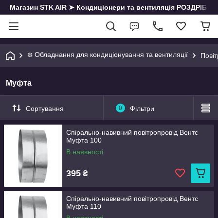
Магазин STK AIR ➤ Кондиціонери та вентиляція РОЗДРІБ | О
❄️ Обладнання для кондиціонування та вентиляції
Пові
Муфта
Сортування
0
Фільтри
Спірально-навивний повітропровід Вентс
Муфта 100
В наявності
395
₴
Спірально-навивний повітропровід Вентс
Муфта 110