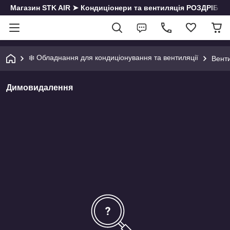
Магазин STK AIR ➤ Кондиціонери та вентиляція РОЗДРІБ | О
❄️ Обладнання для кондиціонування та вентиляції
Венти
Димовидалення