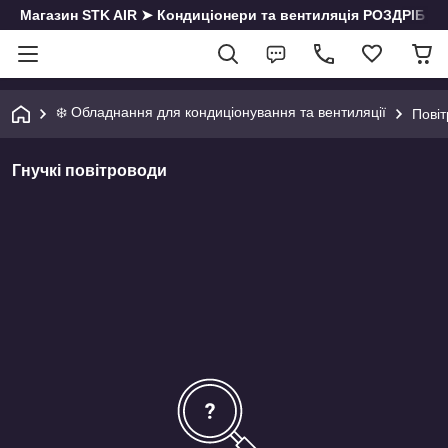
Магазин STK AIR ➤ Кондиціонери та вентиляція РОЗДРІБ | О
❄️ Обладнання для кондиціонування та вентиляції
Повіт
Гнучкі повітроводи