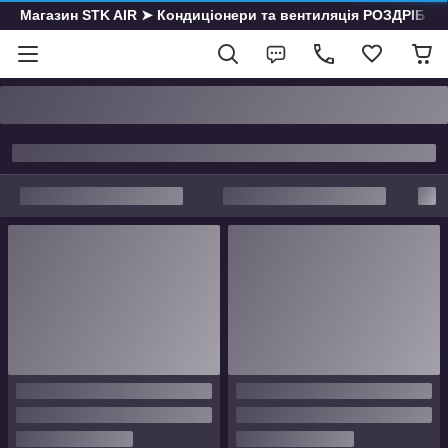
Магазин STK AIR ➤ Кондиціонери та вентиляція РОЗДРІБ | О