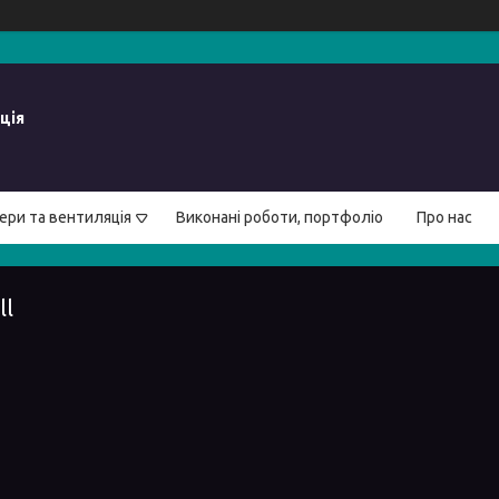
ція
ери та вентиляція
Виконані роботи, портфоліо
Про нас
ll