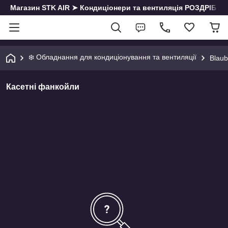
Магазин STK AIR ➤ Кондиціонери та вентиляція РОЗДРІБ | О
❄️ Обладнання для кондиціонування та вентиляції
Blaub
Касетні фанкойли