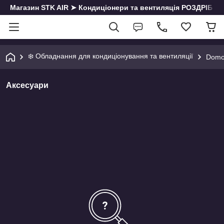
Магазин STK AIR ➤ Кондиціонери та вентиляція РОЗДРІБ | О
❄️ Обладнання для кондиціонування та вентиляції
Domo
Аксесуари