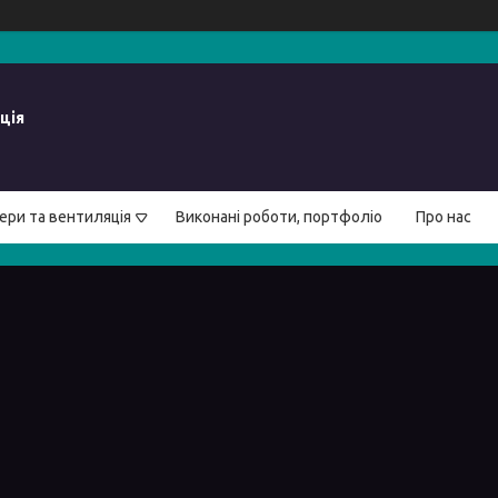
ція
ери та вентиляція
Виконані роботи, портфоліо
Про нас