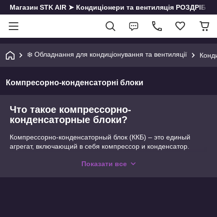
Магазин STK AIR ➤ Кондиціонери та вентиляція РОЗДРІБ | О
❄️ Обладнання для кондиціонування та вентиляції
Конд
Компресорно-конденсаторні блоки
Что такое компрессорно-
конденсаторные блоки?
Компрессорно-конденсаторный блок (ККБ) – это единый
агрегат, включающий в себя компрессор и конденсатор.
Такой блок используется в системах кондиционирования и
Показати все
холодильных установках. ККБ значительно экономит место и
время на монтаже, так как уменьшает количество
трубопроводов и соединений.
Преимущества компрессорно-конденсаторных
блоков
Экономия места. Компрессор и конденсатор в ККБ